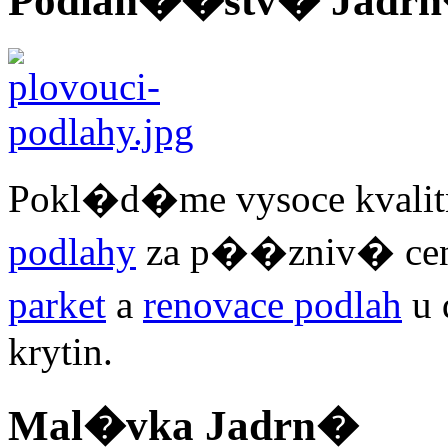
Podlah��stv� Jadr
Pokl�d�me vysoce kval
podlahy
za p��zniv� ce
parket
a
renovace podlah
u 
krytin.
Mal�vka Jadrn�