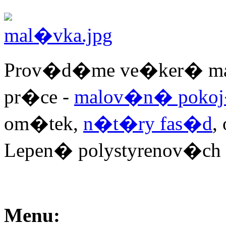
Prov�d�me ve�ker� m
pr�ce -
malov�n� pokoj
om�tek,
n�t�ry fas�d
,
Lepen� polystyrenov�ch 
Menu: