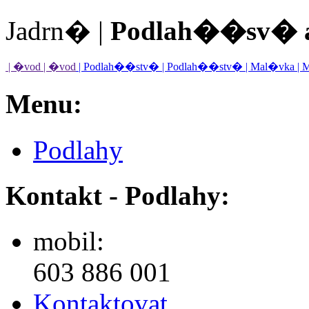
Jadrn� |
Podlah��sv� 
| �vod
| �vod
| Podlah��stv�
| Podlah��stv�
| Mal�vka
| 
Menu:
Podlahy
Kontakt - Podlahy:
mobil:
603 886 001
Kontaktovat