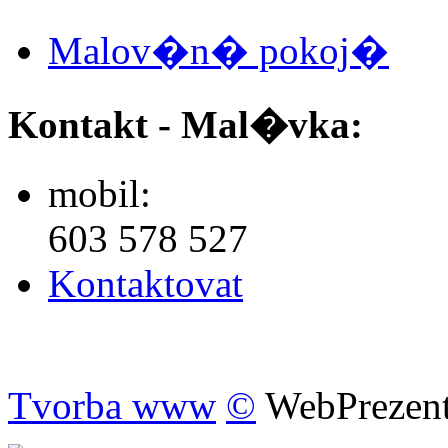
Malov�n� pokoj�
Kontakt - Mal�vka:
mobil:
603 578 527
Kontaktovat
Tvorba www
©
WebPrezen