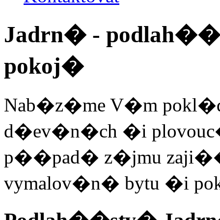
Jadrn� - podlah�
pokoj�
Nab�z�me V�m pokl�dku
d�ev�n�ch �i plovouc�
p��pad� z�jmu zaji��
vymalov�n� bytu �i po