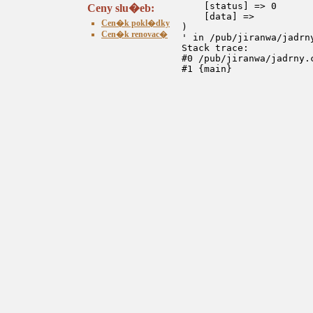
    [status] => 0

Ceny slu�eb:
    [data] => 

Cen�k pokl�dky
)

Cen�k renovac�
' in /pub/jiranwa/jadrn
Stack trace:

#0 /pub/jiranwa/jadrny.
#1 {main}