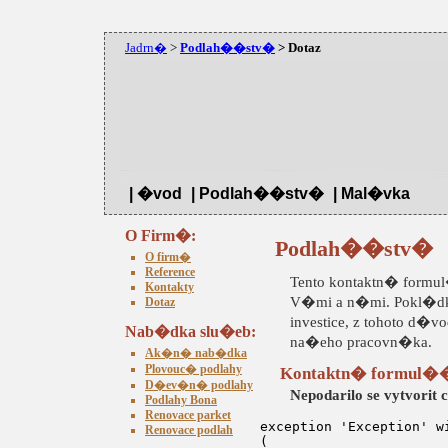
Jadrn�
>
Podlah��stv�
> Dotaz
| �vod
| Podlah��stv�
| Mal�vka
O Firm�:
Podlah��stv�
O firm�
Reference
Tento kontaktn� formu
Kontakty
V�mi a n�mi. Pokl�dka
Dotaz
investice, z tohoto d
Nab�dka slu�eb:
na�eho pracovn�ka.
Ak�n� nab�dka
Plovouc� podlahy
Kontaktn� formul�
D�ev�n� podlahy
Nepodarilo se vytvorit 
Podlahy Bona
Renovace parket
exception 'Exception' w
Renovace podlah
(
