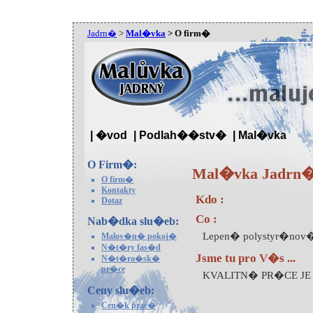
Jadrn�
>
Mal�vka
> O firm�
| �vod
| Podlah��stv�
| Mal�vka
O Firm�:
Mal�vka Jadrn� 
O firm�
Kontakty
Kdo :
Dotaz
Co :
Nab�dka slu�eb:
Lepen� polystyr�nov�
Malov�n� pokoj�
N�t�ry fas�d
Jsme tu pro V�s ...
N�t�ra�sk�
pr�ce
KVALITN� PR�CE JE 
Ceny slu�eb:
Cen�k prac�